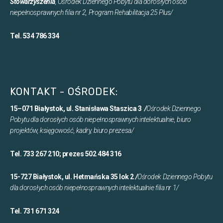
Stowarzyszenia
, Ośrodek Dziennego Pobytu dla dorosłych osób
niepełnosprawnych filia nr 2, Program Rehabilitacja 25 Plus/
Tel. 534 786 334
KONTAKT - OŚRODEK:
15–071 Białystok, ul. Stanisława Staszica 3
/
Ośrodek Dziennego
Pobytu dla dorosłych osób niepełnosprawnych intelektualnie, biuro
projektów, księgowość, kadry, biuro prezesa/
Tel. 733 267 210; prezes 502 484 316
15-727 Białystok, ul. Hetmańska 35 lok 2
/
Ośrodek Dziennego Pobytu
dla dorosłych osób niepełnosprawnych intelektualnie filia nr 1/
Tel. 731 671 324