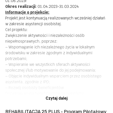
01.06.2023r
Okres realizacji:
01.04.2023-31.03.2024
Informacje o projekcie:
Projekt jest kontynuacją realizowanych wcześniej działań
w zakresie asystencji osobistej.
Cel projektu:
Zwiększenie aktywności i niezależności osób
niepełnosprawnych, poprzez:
– Wspomaganie ich niezależnego życia w lokalnym
środowisku w zakresie zgodnym z indywidualnymi
potrzebami;
– Wspieranie we wszystkich sferach aktywności
społecznej i/lub motywowanie do jej podejmowania;
– Objęcie indywidualnym wsparciem przez osobistego
asystenta, zgodnie z IPD;
– Rozwój osobisty beneficjentów
Docelową grupą beneficjentów są pełnoletni,
Czytaj dalej
niepełnosprawni mieszkańcy województwa podlaskiego,
którzy posiadają orzeczenie o znacznym, lub
umiarkowanym stopniu niepełnosprawności, w
REHABILITACJA 25 PLUS - Program Pilotażowy