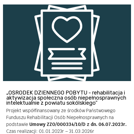
„OŚRODEK DZIENNEGO POBYTU - rehabilitacja i
aktywizacja społeczna osób niepełnosprawnych
intelektualnie z powiatu sokólskiego”
Projekt współfinansowany ze środków Państwowego
Funduszu Rehabilitacji Osób Niepełnosprawnych na
podstawie
Umowy ZZO/000334/10/D z dn. 06.07.2023r.
Czas realizacji: 01.01.2023r – 31.03.2026r