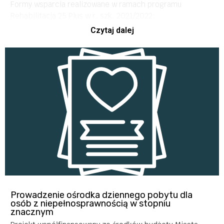
Formy wsparcia realizowane w ramach programu
podróże bliższe i dalsze,
Rehabilitacja 25 Plus w r. szk. 2021/2022:
Czytaj dalej
– realizacja potrzeb religijnych kulturalnych,
Trening czynności dnia codziennego
rozrywkowych i innych
Terapia zajęciowa – ergoterapia
Zakres i intensywność bezpośredniego wsparcia
Rekreacja
asystenta, udzielanego poszczególnym beneficjentom
Usprawnianie ruchowe
będzie oparta o diagnozę ich potrzeb przeprowadzoną na
Rehabilitacja – fizjoterapia/ masaż
etapie rekrutacji do projektu i opracowania IPD. Zakres
Arteterapia
wsparcia będzie więc spersonalizowany i dostosowany do
Zajęcia rozwijające komunikację
indywidualnych potrzeb uczestników.
Zajęcia rozwijające kompetencje cyfrowe
Wsparcie psychologiczne
Wsparcie opiekuńczo – terapeutyczne w miejscu
zamieszkania
Trening pracy – praktyczne przygotowanie do
aktywności zawodowej
Prowadzenie ośrodka dziennego pobytu dla
osób z niepełnosprawnością w stopniu
znacznym