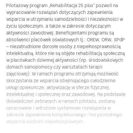
Pilotażowy program „Rehabilitacja 25 plus” pozwoli na
– umożliwienie ON funkcjonowania we własnym
wypracowanie rozwiązań dotyczących zapewnienia
środowisku lokalnym i niekorzystanie z form
wsparcia w utrzymaniu samodzielności i niezależności w
instytucjonalnego wsparcia np. z DPS
życiu społecznym, a także w zakresie dotyczącym
aktywności zawodowej. Beneficjentami programu są
– inspirowanie i wspieranie rodziny oraz najbliższego
absolwenci placówek oświatowych tj.: OREW, ORW, SPdP
otoczenia osoby niepełnosprawnej do jak
– niezatrudnione dorosłe osoby z niepełnosprawnością
najefektywniejszej pomocy
intelektualną, które nie są objęte rehabilitacją społeczną
w placówkach dziennej aktywności (np. środowiskowych
– planowanie, tworzenie i monitorowanie realizacji
domach samopomocy czy warsztatach terapii
indywidualnego planu działania
zajęciowej). W ramach programu otrzymują możliwość
skorzystania ze wsparcia obejmującego całodzienne
– towarzyszenie i wspomaganie ON w pełnieniu ról
usługi opiekuńcze, aktywizację w sferze fizycznej,
społecznych
intelektualnej i społecznej oraz zawodowej. Na podstawie
doświadczeń zebranych w ramach pilotażu, zostaną
– pobudzanie i inspirowanie do podejmowania aktywności
opracowane i wdrożone systemowe rozwiązania w
społecznej
zakresie zapewnienia kompleksowego i horyzontalnego
wsparcia osobom niepełnosprawnym.
– pomoc i trening w wykonywaniu codziennych czynności
tj. prowadzenie gospodarstwa domowego, higiena,