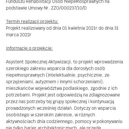
Funduszu Rehabilitacji Osób Niepełnosprawnych na
zajęcia muzyczno – ruchowe
podstawie Umowy Nr. ZZO/000237/10/D
zajęcia komputerowe
zajęcia kulinarne
Termin realizacji projektu:
zajęcia ogrodniczo-gospodarcze
Projekt realizowany od dnia 01 kwietnia 2021r do dnia 31
zooterapia
marca 2022r
zajęcia rozwijające komunikację (logopedyczne i
w/z komunikacji wspierającej)
Informacje o projekcie:
rehabilitacja – fizjoterapia i masaże wg zaleceń
lekarza
Asystent Społecznej Aktywizacji, to projekt wprowadzenia
trening czynności samoobsługi
szerokiego zakresu wsparcia dla dorosłych osób
spotkania społeczności
niepełnosprawnych (intelektualnie, psychicznie, ze
wsparcie psychologiczne
sprzężeniami, autyzmem i innymi schorzeniami),
stymulacja polisensoryczna
mieszkańców województwa podlaskiego, zgodnie z ich
wyjazd na 7-dniowy turnus integracyjny
potrzebami. Projekt jest odpowiedzią na zdiagnozowane
zajęcia rekreacyjne i kulturalno-rozrywkowe (
przez nas potrzeby tej grupy społecznej i kontynuacją
wycieczki, imprezy, spotkania, uczestnictwo w
prowadzonych wcześniej działań. Dotyczy on wsparcia
kulturze, udział w konkursach imprezach
osobistego w szerokim zakresie, w różnych
miejskich, przeglądach artystycznych itp.)
aktywnościach dnia codziennego, pomocy w pokonywaniu
nie tylko barier architektonicznych, ale przede