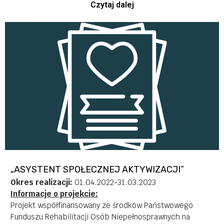
marca 2023 r.
Czytaj dalej
Wartość projektu: 1 730 000,00 zł
Wartość dofinansowania: 1 612 000,00 zł
Wartość łączna wkładu własnego 118 000,00 zł
Drugi okres realizacji projektu: 1 kwiecień 2023 – 31
marca 2024r
Wartość projektu: 1 851 446,00zł
Wartość dofinansowania: 1 621 080,00 zł
Wartość łączna wkładu własnego 230 366,00zł
Trzeci okres realizacji projektu: 1 kwiecień 2024 – 31
marca 2025r
Wartość projektu: 1 881 470,00zł
Wartość dofinansowania: 1 630 080,00zł
Wartość łączna wkładu własnego: 250 670,00zł
„ASYSTENT SPOŁECZNEJ AKTYWIZACJI”
Okres realizacji:
01.04.2022-31.03.2023
Informacje o projekcie:
Projekt współfinansowany ze środków Państwowego
Funduszu Rehabilitacji Osób Niepełnosprawnych na