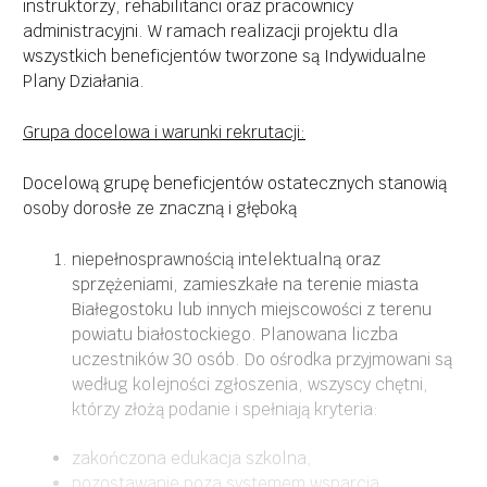
instruktorzy, rehabilitanci oraz pracownicy
administracyjni. W ramach realizacji projektu dla
wszystkich beneficjentów tworzone są Indywidualne
Plany Działania.
Grupa docelowa i warunki rekrutacji
:
Docelową grupę beneficjentów ostatecznych stanowią
osoby dorosłe ze znaczną i głęboką
niepełnosprawnością intelektualną oraz
sprzężeniami, zamieszkałe na terenie miasta
Białegostoku lub innych miejscowości z terenu
powiatu białostockiego. Planowana liczba
uczestników 30 osób. Do ośrodka przyjmowani są
według kolejności zgłoszenia, wszyscy chętni,
którzy złożą podanie i spełniają kryteria:
zakończona edukacja szkolna,
pozostawanie poza systemem wsparcia