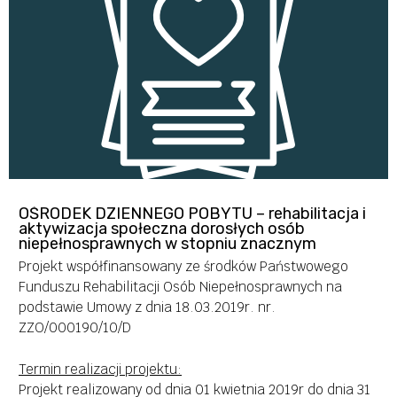
szczególności z tytułu niepełnosprawności intelektualnej,
psychicznej, autyzmu oraz niepełnosprawności
sprzężonych. W pierwszej kolejności wsparciem zostają
objęte osoby mające ograniczoną możliwość pomocy ze
strony rodziny i najbliższego otoczenia.
Całkowite koszty projektu – 427 800,00zł
Kwota dofinansowania przez PFRON – 419 400,00zł
Wkład własny – 8 400zł
OŚRODEK DZIENNEGO POBYTU – rehabilitacja i
aktywizacja społeczna dorosłych osób
niepełnosprawnych w stopniu znacznym
Projekt współfinansowany ze środków Państwowego
Funduszu Rehabilitacji Osób Niepełnosprawnych na
podstawie Umowy z dnia 18.03.2019r. nr.
ZZO/000190/10/D
Termin realizacji projektu
:
Projekt realizowany od dnia 01 kwietnia 2019r do dnia 31