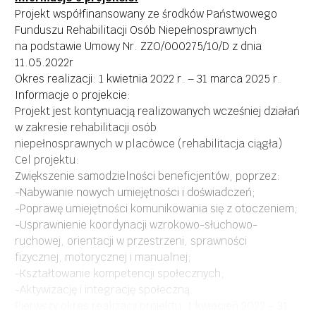
Projekt współfinansowany ze środków Państwowego
Funduszu Rehabilitacji Osób Niepełnosprawnych
na podstawie Umowy Nr. ZZO/000275/10/D z dnia
11.05.2022r
Okres realizacji: 1 kwietnia 2022 r. – 31 marca 2025 r.
Informacje o projekcie:
Projekt jest kontynuacją realizowanych wcześniej działań
w zakresie rehabilitacji osób
niepełnosprawnych w placówce (rehabilitacja ciągła)
Cel projektu:
Zwiększenie samodzielności beneficjentów, poprzez:
-Nabywanie nowych umiejętności i doświadczeń;
-Poprawę umiejętności komunikowania się z otoczeniem;
-Usprawnienie koordynacji wzrokowo-słuchowo-
ruchowej, orientacji w przestrzeni, sprawności
fizycznej, motorycznej i manualnej;
-Kształtowanie kompetencji społecznych;
-Aktywizację i integrację społeczną.
Pierwszy okres realizacji projektu: 1 kwiecień 2022 – 31