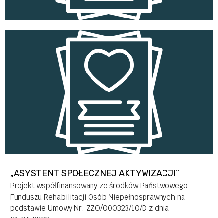
Finansowy – 3 400,00zł
Osobowy – 3 200,00zł
„ASYSTENT SPOŁECZNEJ AKTYWIZACJI”
Projekt współfinansowany ze środków Państwowego
Funduszu Rehabilitacji Osób Niepełnosprawnych na
podstawie Umowy Nr. ZZO/000323/10/D z dnia