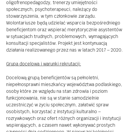
oligofrenopedagodzy, trenerzy umiejętności
społecznych, psychoterapeuci, należący do
stowarzyszenia, w tym członkowie zarządu.
Wolontariusze będą udzielać wsparcia bezpośredniego
beneficjentom oraz wspierać merytorycznie asystentów
w sytuacjach trudnych, problemowych, wymagających
konsultacji specjalistów. Projekt jest kontynuacją
działania realizowanego przez nas w latach 2017 – 2020.
Grupa docelowa i warunki rekrutacji:
Docelową grupą beneficjentów są pełnoletni,
niepełnosprawni mieszkańcy województwa podlaskiego,
osoby które ze względu na stan zdrowia i poziom
funkcjonowania, nie są w stanie samodzielnie
uczestniczyć w życiu społecznym, załatwić spraw
osobistych, korzystać z instytucji kulturalno –
rozrywkowych oraz ofert różnych organizacji i instytucji
wspierających, a czasem nawet wykonywać prostych
czynności dnia codziennego. W pierwszej kolejności