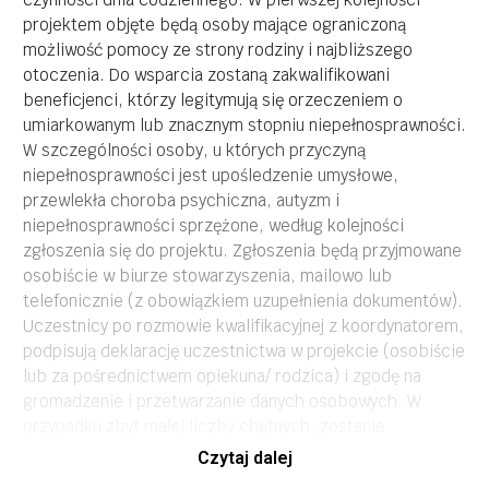
projektem objęte będą osoby mające ograniczoną
możliwość pomocy ze strony rodziny i najbliższego
otoczenia. Do wsparcia zostaną zakwalifikowani
beneficjenci, którzy legitymują się orzeczeniem o
umiarkowanym lub znacznym stopniu niepełnosprawności.
W szczególności osoby, u których przyczyną
niepełnosprawności jest upośledzenie umysłowe,
przewlekła choroba psychiczna, autyzm i
niepełnosprawności sprzężone, według kolejności
zgłoszenia się do projektu. Zgłoszenia będą przyjmowane
osobiście w biurze stowarzyszenia, mailowo lub
telefonicznie (z obowiązkiem uzupełnienia dokumentów).
Uczestnicy po rozmowie kwalifikacyjnej z koordynatorem,
podpisują deklarację uczestnictwa w projekcie (osobiście
lub za pośrednictwem opiekuna/ rodzica) i zgodę na
gromadzenie i przetwarzanie danych osobowych. W
przypadku zbyt małej liczby chętnych, zostanie
przedłużona rekrutacja, wsparta kampanią informacyjno –
Czytaj dalej
promocyjną. W przypadku wyczerpania limitu miejsc,