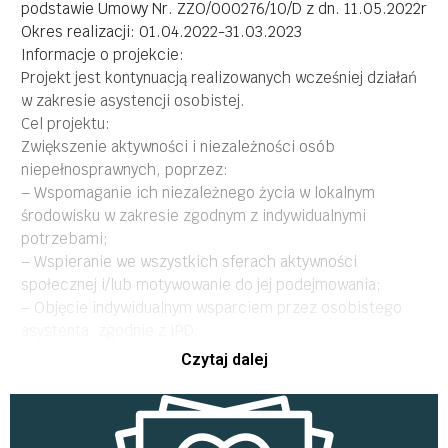
podstawie Umowy Nr. ZZO/000276/10/D z dn. 11.05.2022r
Okres realizacji: 01.04.2022-31.03.2023
Informacje o projekcie:
Projekt jest kontynuacją realizowanych wcześniej działań
w zakresie asystencji osobistej.
Cel projektu:
Zwiększenie aktywności i niezależności osób
niepełnosprawnych, poprzez:
– Wspomaganie ich niezależnego życia w lokalnym
środowisku w zakresie zgodnym z indywidualnymi
potrzebami;
– Wspieranie we wszystkich sferach aktywności
społecznej i/lub motywowanie do jej podejmowania;
– Objęcie indywidualnym wsparciem przez osobistego
asystenta, zgodnie z IPD;
– Rozwój osobisty beneficjentów
Czytaj dalej
Docelową grupą beneficjentów są pełnoletni,
niepełnosprawni mieszkańcy województwa podlaskiego,
którzy posiadają orzeczenie o znacznym, lub
umiarkowanym stopniu niepełnosprawności, w