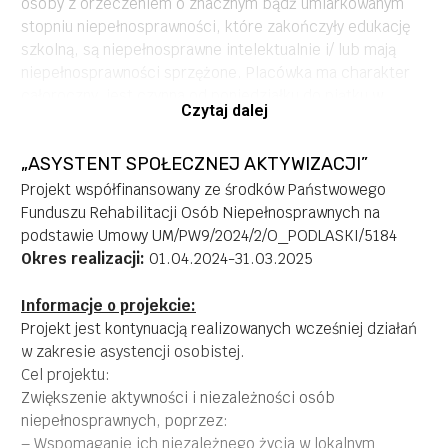
osoby z orzeczeniem o znacznym bądź umiarkowanym
stopniu niepełnosprawności, które zakończyły edukację
szkolną, są niepełnosprawne intelektualnie i/ lub mają
niepełnosprawności sprzężone. Placówka ma charakter
całoroczny, jest czynna od poniedziałku do piątku w
Czytaj dalej
godzinach 8.00 – 16.00. Na co dzień, liczne formy
wsparcia w ośrodku, zapewniają 15 dorosłym osobom z
„ASYSTENT SPOŁECZNEJ AKTYWIZACJI”
niepełnosprawnością intelektualną kompleksową
rehabilitację i aktywizację społeczną. Terapia,
Projekt współfinansowany ze środków Państwowego
rehabilitacja i aktywizacja społeczna jest realizowana
Funduszu Rehabilitacji Osób Niepełnosprawnych na
poprzez prowadzenie w ośrodku następujących form
podstawie Umowy UM/PW9/2024/2/O_PODLASKI/5184
wsparcia: zajęcia ceramiczne, manualne z elementami
Okres realizacji:
01.04.2024-31.03.2025
rękodzieła i majsterkowania, teatralne, muzyczno –
taneczne, kulinarne, gospodarczo – porządkowe,
Informacje o projekcie:
animaloterapię, zajęcia rozwijające komunikację,
Projekt jest kontynuacją realizowanych wcześniej działań
fizjoterapię i zajęcia usprawniające ruchowo, trening
w zakresie asystencji osobistej.
umiejętności społecznych, wsparcie psychologiczne,
Cel projektu:
stymulację polisensoryczną, zajęcia rekreacyjne i
Zwiększenie aktywności i niezależności osób
kulturalno-rozrywkowe oraz wyjazdowe warsztaty
niepełnosprawnych, poprzez:
integracyjne.
– Wspomaganie ich niezależnego życia w lokalnym