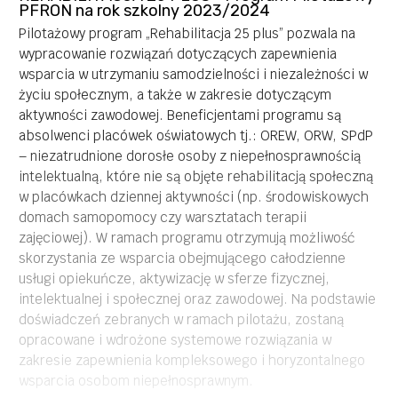
PFRON na rok szkolny 2023/2024
szczególności z tytułu niepełnosprawności intelektualnej,
psychicznej, autyzmu oraz niepełnosprawności
Pilotażowy program „Rehabilitacja 25 plus” pozwala na
sprzężonych. W pierwszej kolejności wsparciem zostają
wypracowanie rozwiązań dotyczących zapewnienia
objęte osoby mające ograniczoną możliwość pomocy ze
wsparcia w utrzymaniu samodzielności i niezależności w
strony rodziny i najbliższego otoczenia.
życiu społecznym, a także w zakresie dotyczącym
Całkowite koszty projektu – 492 000,00zł
aktywności zawodowej. Beneficjentami programu są
Kwota dofinansowania przez PFRON – 480 000,00zł
absolwenci placówek oświatowych tj.: OREW, ORW, SPdP
Wkład własny – 12 000zł, w tym:
– niezatrudnione dorosłe osoby z niepełnosprawnością
Finansowy – 2 400,00zł
intelektualną, które nie są objęte rehabilitacją społeczną
Osobowy – 9 600,00zł
w placówkach dziennej aktywności (np. środowiskowych
domach samopomocy czy warsztatach terapii
zajęciowej). W ramach programu otrzymują możliwość
skorzystania ze wsparcia obejmującego całodzienne
usługi opiekuńcze, aktywizację w sferze fizycznej,
intelektualnej i społecznej oraz zawodowej. Na podstawie
doświadczeń zebranych w ramach pilotażu, zostaną
opracowane i wdrożone systemowe rozwiązania w
zakresie zapewnienia kompleksowego i horyzontalnego
wsparcia osobom niepełnosprawnym.