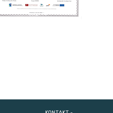
Image #2
KONTAKT -