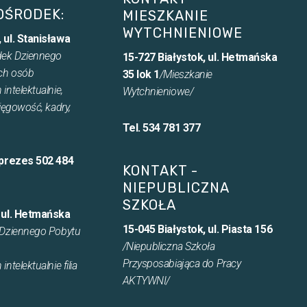
OŚRODEK:
MIESZKANIE
WYTCHNIENIOWE
 ul. Stanisława
dek Dziennego
15-727 Białystok, ul. Hetmańska
ych osób
35 lok 1
/Mieszkanie
intelektualnie,
Wytchnieniowe/
ięgowość, kadry,
Tel. 534 781 377
 prezes 502 484
KONTAKT -
NIEPUBLICZNA
SZKOŁA
, ul. Hetmańska
15-045 Białystok, ul. Piasta 156
Dziennego Pobytu
/Niepubliczna Szkoła
Przysposabiająca do Pracy
ntelektualnie filia
AKTYWNI/