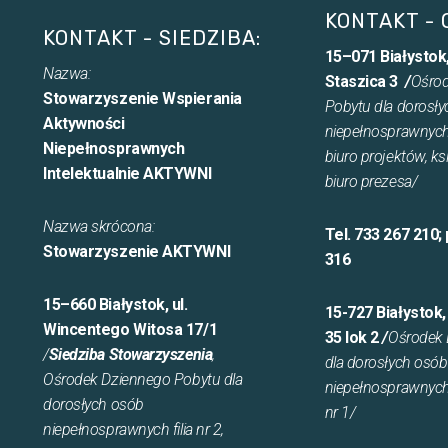
KONTAKT - 
KONTAKT - SIEDZIBA:
15–071 Białystok,
Nazwa:
Staszica 3
/
Ośro
Stowarzyszenie Wspierania
Pobytu dla dorosł
Aktywności
niepełnosprawnych 
Niepełnosprawnych
biuro projektów, ks
Intelektualnie AKTYWNI
biuro prezesa/
Nazwa skrócona:
Tel. 733 267 210;
Stowarzyszenie AKTYWNI
316
15–660 Białystok, ul.
15-727 Białystok
Wincentego Witosa 17/1
35 lok 2
/
Ośrodek 
/
Siedziba Stowarzyszenia
,
dla dorosłych osób
Ośrodek Dziennego Pobytu dla
niepełnosprawnych i
dorosłych osób
nr 1/
niepełnosprawnych filia nr 2,